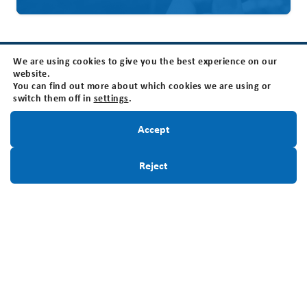
We are using cookies to give you the best experience on our
website.
Nous joindre
You can find out more about which cookies we are using or
switch them off in
settings
.
Fondation canadienne des tumeurs cérébrales
205 Horton St E, Suite 203, London, ON N6B 1K7
Restez informé!
Accept
Hueres d'ouverture: Le bureau est ouvert du lundi au
vendredi de 8h30 à 16h30 (HNE)
Inscrivez-Vous
Reject
Sans frais:
1-800-265-5106
Local:
519-642-7755
Numéro d'enregistrement d'organisme de
bienfaisance:
BN118816339RR0001