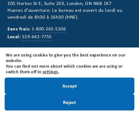
205 Horton St E, Suite 203, London, ON N6B 1K7
Hueres d'ouverture: Le bureau est ouvert du lundi au
vendredi de 8h30 à 16h30 (HNE)
Sans frais:
1-800-265-5106
Local:
519-642-7755
Numéro d'enregistrement d'organisme de
We are using cookies to give you the best experience on our
bienfaisance:
website.
BN118816339RR0001
You can find out more about which cookies we are using or
switch them off in
settings
.
Restez informé!
Accept
Infolettre
Inscrivez-Vous
Reject
Restez informé! Inscrivez-vous à notre infolettre.
Inscrivez-Vous