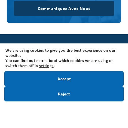
Communiquez Avec Nous
Nous joindre
We are using cookies to give you the best experience on our
website.
Fondation canadienne des tumeurs cérébrales
You can find out more about which cookies we are using or
switch them off in
settings
.
205 Horton St E, Suite 203, London, ON N6B 1K7
Hueres d'ouverture: Le bureau est ouvert du lundi au
Restez informé!
Accept
vendredi de 8h30 à 16h30 (HNE)
Sans frais:
1-800-265-5106
Inscrivez-Vous
Reject
Local:
519-642-7755
Numéro d'enregistrement d'organisme de
bienfaisance:
BN118816339RR0001