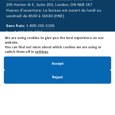
205 Horton St E, Suite 203, London, ON N6B 1K7
Hueres d'ouverture: Le bureau est ouvert du lundi au
vendredi de 8h30 à 16h30 (HNE)
Sans frais:
1-800-265-5106
Local:
519-642-7755
We are using cookies to give you the best experience on our
Numéro d'enregistrement d'organisme de
website.
You can find out more about which cookies we are using or
bienfaisance:
switch them off in
settings
.
BN118816339RR0001
Restez informé!
Accept
Inscrivez-Vous
Reject
Infolettre
Restez informé! Inscrivez-vous à notre infolettre.
Inscrivez-Vous