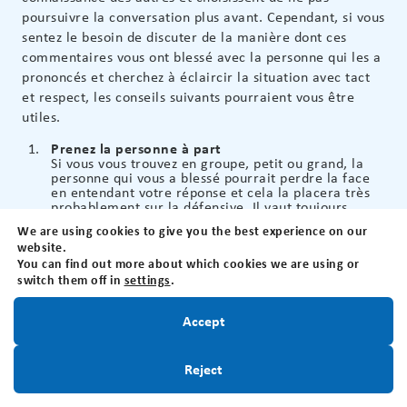
poursuivre la conversation plus avant. Cependant, si vous
sentez le besoin de discuter de la manière dont ces
commentaires vous ont blessé avec la personne qui les a
prononcés et cherchez à éclaircir la situation avec tact
et respect, les conseils suivants pourraient vous être
utiles.
Prenez la personne à part
Si vous vous trouvez en groupe, petit ou grand, la
personne qui vous a blessé pourrait perdre la face
en entendant votre réponse et cela la placera très
probablement sur la défensive. Il vaut toujours
mieux discuter d’un problème avec les individus
We are using cookies to give you the best experience on our
directement concernés uniquement. Souvenez-vous,
website.
il existe de nombreuses raisons logiques, énumérées
You can find out more about which cookies we are using or
ci-dessus, qui font que les gens prononcent parfois
des paroles offensantes lorsqu’ils se trouvent dans
switch them off in
settings
.
des situations délicates qui les rendent mal à l’aise.
Restez informé!
Accept
Décidez d’un bon moment pour discuter
N’oubliez pas que chacun d’entre vous à ses propres
priorités. Prendre en considération les disponibilités
de chacun permettra d’avoir une conversation plus
Inscrivez-Vous
Reject
productive, car vous serez tous les deux prêts à
parler et ne serez pas pressés ou distraits par