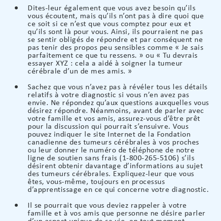
Dites-leur également que vous avez besoin qu’ils
vous écoutent, mais qu’ils n’ont pas à dire quoi que
ce soit si ce n’est que vous comptez pour eux et
qu’ils sont là pour vous. Ainsi, ils pourraient ne pas
se sentir obligés de répondre et par conséquent ne
pas tenir des propos peu sensibles comme « Je sais
parfaitement ce que tu ressens. » ou « Tu devrais
essayer XYZ : cela a aidé à soigner la tumeur
cérébrale d’un de mes amis. »
Sachez que vous n’avez pas à révéler tous les détails
relatifs à votre diagnostic si vous n’en avez pas
envie. Ne répondez qu’aux questions auxquelles vous
désirez répondre. Néanmoins, avant de parler avec
votre famille et vos amis, assurez-vous d’être prêt
pour la discussion qui pourrait s’ensuivre. Vous
pouvez indiquer le site Internet de la Fondation
canadienne des tumeurs cérébrales à vos proches
ou leur donner le numéro de téléphone de notre
ligne de soutien sans frais (1-800-265-5106) s’ils
désirent obtenir davantage d’informations au sujet
des tumeurs cérébrales. Expliquez-leur que vous
êtes, vous-même, toujours en processus
d’apprentissage en ce qui concerne votre diagnostic.
Il se pourrait que vous deviez rappeler à votre
famille et à vos amis que personne ne désire parler
d’un aspect unique de sa vie, en tout moment.