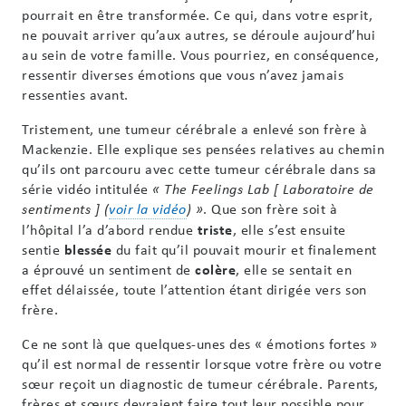
pourrait en être transformée. Ce qui, dans votre esprit,
ne pouvait arriver qu’aux autres, se déroule aujourd’hui
au sein de votre famille. Vous pourriez, en conséquence,
ressentir diverses émotions que vous n’avez jamais
ressenties avant.
Tristement, une tumeur cérébrale a enlevé son frère à
Mackenzie. Elle explique ses pensées relatives au chemin
qu’ils ont parcouru avec cette tumeur cérébrale dans sa
série vidéo intitulée
« The Feelings Lab [ Laboratoire de
. Que son frère soit à
sentiments ] (
voir la vidéo
) »
l’hôpital l’a d’abord rendue
triste
, elle s’est ensuite
sentie
blessée
du fait qu’il pouvait mourir et finalement
a éprouvé un sentiment de
colère
, elle se sentait en
effet délaissée, toute l’attention étant dirigée vers son
frère.
Ce ne sont là que quelques-unes des « émotions fortes »
qu’il est normal de ressentir lorsque votre frère ou votre
sœur reçoit un diagnostic de tumeur cérébrale. Parents,
frères et sœurs devraient faire tout leur possible pour