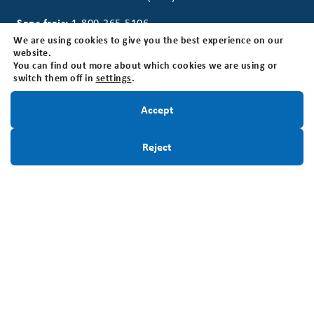
Sans frais:
1-800-265-5106
Local:
519-642-7755
We are using cookies to give you the best experience on our
website.
You can find out more about which cookies we are using or
Numéro d'enregistrement d'organisme de
switch them off in
settings
.
bienfaisance:
BN118816339RR0001
Restez informé!
Accept
Inscrivez-Vous
Reject
Infolettre
Restez informé! Inscrivez-vous à notre infolettre.
Inscrivez-Vous