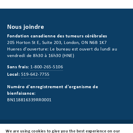
Nous joindre
Fondation canadienne des tumeurs cérébrales
205 Horton St E, Suite 203, London, ON N6B 1K7
Hueres d'ouverture: Le bureau est ouvert du lundi au
vendredi de 8h30 à 16h30 (HNE)
Sans frais:
1-800-265-5106
Local:
519-642-7755
Numéro d'enregistrement d'organisme de
bienfaisance:
BN118816339RR0001
We are using cookies to give you the best experience on our
Infolettre