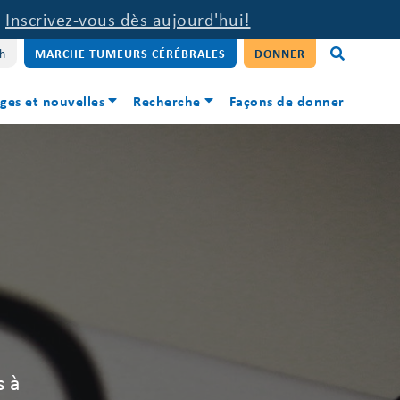
.
Inscrivez-vous dès aujourd'hui!
sh
MARCHE TUMEURS CÉRÉBRALES
DONNER
ges et nouvelles
Recherche
Façons de donner
s à