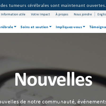
e des tumeurs cérébrales sont maintenant ouvertes
Information utile
Votre Impact
À propos
Nous joindre
Engli
érébrale
Soins et soutien
Impliquez-vous
Témoigna
Nouvelles
uvelles de notre communauté, événement