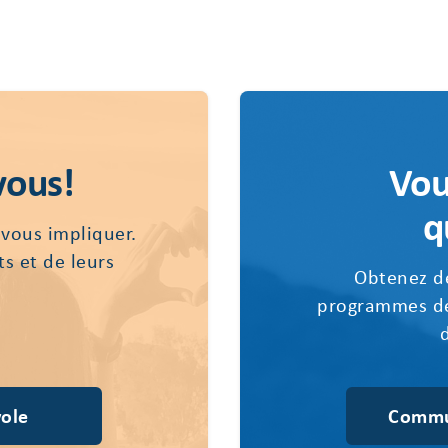
vous!
Vou
q
 vous impliquer.
ts et de leurs
Obtenez de
programmes de
ole
Commu