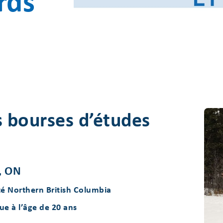
rds
s bourses d’études
, ON
té Northern British Columbia
e à l’âge de 20 ans