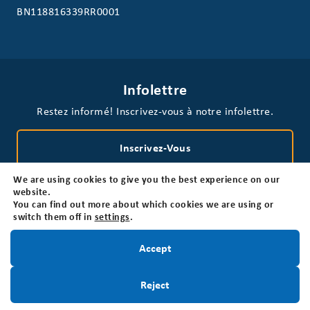
BN118816339RR0001
Infolettre
Restez informé! Inscrivez-vous à notre infolettre.
Inscrivez-Vous
We are using cookies to give you the best experience on our
website.
You can find out more about which cookies we are using or
switch them off in
settings
.
Restez informé!
Accept
Politique de confidentialité
Non-responsabilité
Accessibilité
Inscrivez-Vous
Reject
© 2026 Fondation canadienne des tumeurs cérébrales