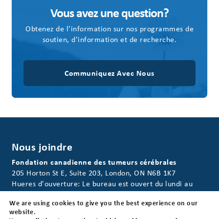
Vous avez une question?
Obtenez de l'information sur nos programmes de
soutien, d'information et de recherche.
Communiquez Avec Nous
Nous joindre
Fondation canadienne des tumeurs cérébrales
205 Horton St E, Suite 203, London, ON N6B 1K7
Hueres d'ouverture: Le bureau est ouvert du lundi au
vendredi de 8h30 à 16h30 (HNE)
We are using cookies to give you the best experience on our
website.
Sans frais:
1-800-265-5106