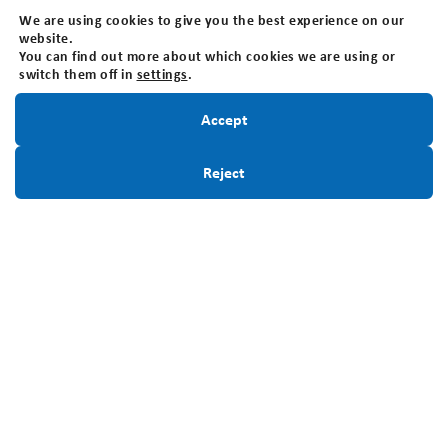
We are using cookies to give you the best experience on our
Nous joindre
website.
You can find out more about which cookies we are using or
Fondation canadienne des tumeurs cérébrales
switch them off in
settings
.
205 Horton St E, Suite 203, London, ON N6B 1K7
Restez informé!
Hueres d'ouverture: Le bureau est ouvert du lundi au
Accept
vendredi de 8h30 à 16h30 (HNE)
Sans frais:
1-800-265-5106
Inscrivez-Vous
Reject
Local:
519-642-7755
Numéro d'enregistrement d'organisme de
bienfaisance:
BN118816339RR0001
Infolettre
Restez informé! Inscrivez-vous à notre infolettre.