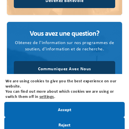
Devenez Bénévole
Vous avez une question?
Obtenez de l'information sur nos programmes de
soutien, d'information et de recherche.
Communiquez Avec Nous
We are using cookies to give you the best experience on our
website.
You can find out more about which cookies we are using or
switch them off in
settings
.
Restez informé!
Accept
Nous joindre
Fondation canadienne des tumeurs cérébrales
Inscrivez-Vous
Reject
205 Horton St E, Suite 203, London, ON N6B 1K7