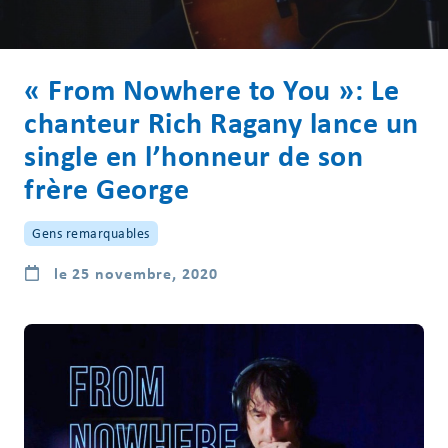
« From Nowhere to You »: Le
chanteur Rich Ragany lance un
single en l’honneur de son
frère George
Gens remarquables
le 25 novembre, 2020