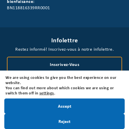
bienfaisance:
BN118816339RR0001
Infolettre
Restez informé! Inscrivez-vous à notre infolettre.
Inscrivez-Vous
We are using cookies to give you the best experience on our
website.
You can find out more about which cookies we are using or
switch them off in
settings
.
Restez informé!
Accept
Politique de confidentialité
Non-responsabilité
Accessibilité
Inscrivez-Vous
Reject
© 2026 Fondation canadienne des tumeurs cérébrales