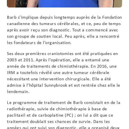
Barb s’implique depuis longtemps auprès de la Fondation
canadienne des tumeurs cérébrales, et ce, peu de temps
après avoir reçu son diagnostic. Tout a commencé avec
son groupe de soutien local. Peu après, elle a rencontré
les fondateurs de l’organisation.
Ses deux premières craniotomies ont été pratiquées en
2003 et 2011. Après l’opération, elle a entamé une
année de traitements de chimiothérapie. En 2016, une
IRM a toutefois révélé une autre tumeur cérébrale
nécessitant une intervention chirurgicale. Elle a été
admise à l’hôpital Sunnybrook et est rentrée chez elle le
lendemain.
Le programme de traitement de Barb consistait en de la
radiothérapie, suivie de chimiothérapie à base de
paclitaxil et de carboplatine (PC) ; on lui a dit que ce
traitement doublait ses chances de survie. Dans les
années qui ont suivi son diagnostic, elle a organisé deux