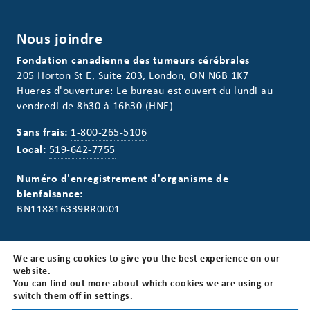
Nous joindre
Fondation canadienne des tumeurs cérébrales
205 Horton St E, Suite 203, London, ON N6B 1K7
Hueres d'ouverture: Le bureau est ouvert du lundi au
vendredi de 8h30 à 16h30 (HNE)
Sans frais:
1-800-265-5106
Local:
519-642-7755
Numéro d'enregistrement d'organisme de
bienfaisance:
BN118816339RR0001
We are using cookies to give you the best experience on our
website.
Infolettre
You can find out more about which cookies we are using or
switch them off in
settings
.
Restez informé! Inscrivez-vous à notre infolettre.