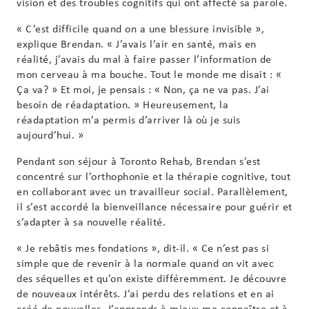
vision et des troubles cognitifs qui ont affecté sa parole.
« C’est difficile quand on a une blessure invisible »,
explique Brendan. « J’avais l’air en santé, mais en
réalité, j’avais du mal à faire passer l’information de
mon cerveau à ma bouche. Tout le monde me disait : «
Ça va? » Et moi, je pensais : « Non, ça ne va pas. J’ai
besoin de réadaptation. » Heureusement, la
réadaptation m’a permis d’arriver là où je suis
aujourd’hui. »
Pendant son séjour à Toronto Rehab, Brendan s’est
concentré sur l’orthophonie et la thérapie cognitive, tout
en collaborant avec un travailleur social. Parallèlement,
il s’est accordé la bienveillance nécessaire pour guérir et
s’adapter à sa nouvelle réalité.
« Je rebâtis mes fondations », dit-il. « Ce n’est pas si
simple que de revenir à la normale quand on vit avec
des séquelles et qu’on existe différemment. Je découvre
de nouveaux intérêts. J’ai perdu des relations et en ai
créé de nouvelles. J’apprends à mieux me connaître et à