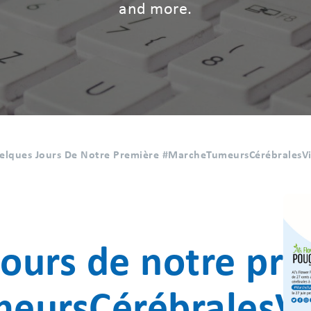
and more.
elques Jours De Notre Première #MarcheTumeursCérébralesVi
jours de notre pr
ursCérébralesVir