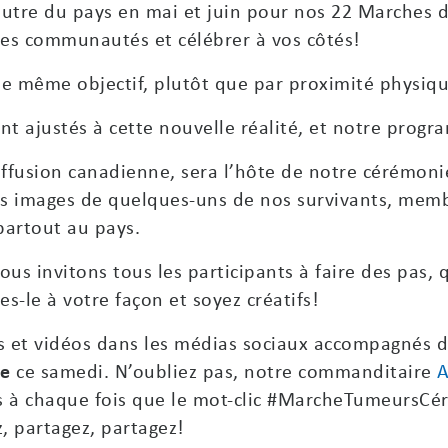
autre du pays en mai et juin pour nos 22 Marches d
les communautés et célébrer à vos côtés!
le même objectif, plutôt que par proximité physiqu
t ajustés à cette nouvelle réalité, et notre progra
diffusion canadienne, sera l’hôte de notre cérémon
des images de quelques-uns de nos survivants, mem
partout au pays.
us invitons tous les participants à faire des pas, q
s-le à votre façon et soyez créatifs!
s et vidéos dans les médias sociaux accompagnés d
le
ce samedi. N’oubliez pas, notre commanditaire
A
 à chaque fois que le mot-clic #MarcheTumeursCéré
z, partagez, partagez!