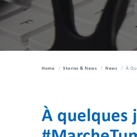
Home
Stories & News
News
À Qu
À quelques 
#MarcheTume