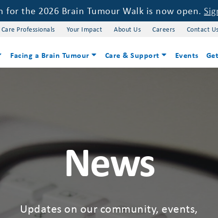
on for the 2026 Brain Tumour Walk is now open.
Sig
 Care Professionals
Your Impact
About Us
Careers
Contact U
Facing a Brain Tumour
Care & Support
Events
Get
News
Updates on our community, events,