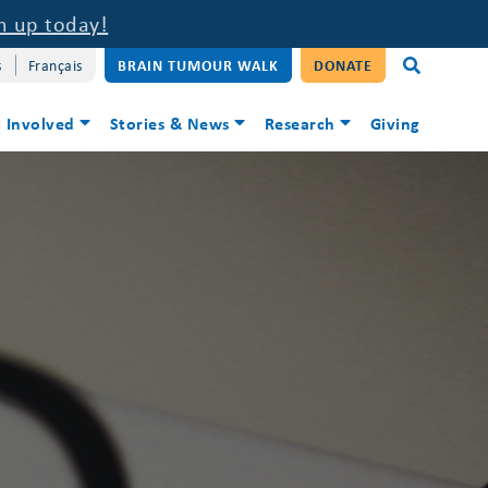
n up today!
s
Français
BRAIN TUMOUR WALK
DONATE
 Involved
Stories & News
Research
Giving