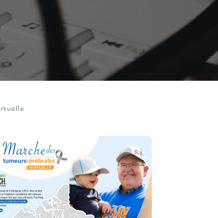
rtuelle
emière
tuelle