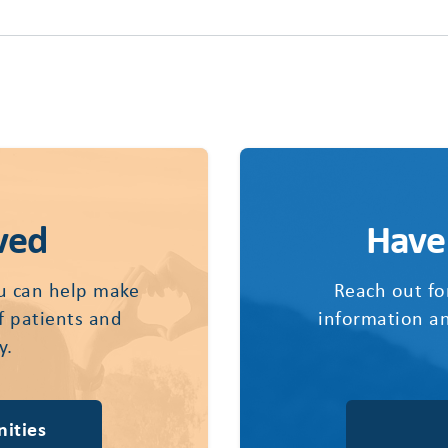
ved
Have
u can help make
Reach out fo
of patients and
information an
y.
ities