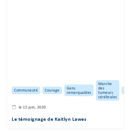
Marche
Gens
des
Communauté
Courage
Tém
remarquables
tumeurs
cérébrales
le 15 juin, 2020
Le témoignage de Kaitlyn Lawes