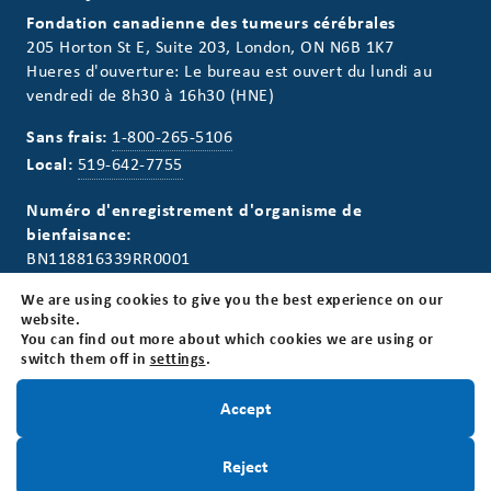
Fondation canadienne des tumeurs cérébrales
205 Horton St E, Suite 203, London, ON N6B 1K7
Hueres d'ouverture: Le bureau est ouvert du lundi au
vendredi de 8h30 à 16h30 (HNE)
Sans frais:
1-800-265-5106
Local:
519-642-7755
Numéro d'enregistrement d'organisme de
bienfaisance:
BN118816339RR0001
We are using cookies to give you the best experience on our
website.
You can find out more about which cookies we are using or
switch them off in
settings
.
Infolettre
Restez informé!
Accept
Restez informé! Inscrivez-vous à notre infolettre.
Inscrivez-Vous
Reject
Inscrivez-Vous